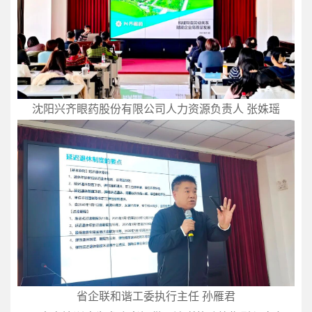
沈阳兴齐眼药股份有限公司人力资源负责人 张姝瑶
省企联和谐工委执行主任 孙雁君