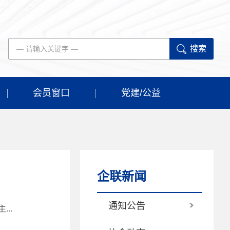
搜索
会员窗口
党建/公益
企联新闻
通知公告
..