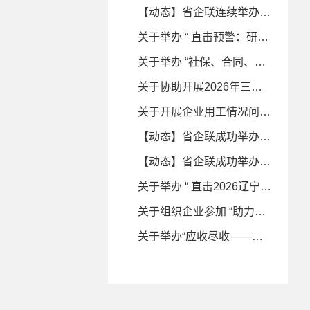
【动态】省企联连续举办两场财税合规专题培训——助力企业筑牢税务安全防线
关于举办 “ 直击预警：研发加计扣除证据链搭建与八大涉税风险解析 ” 专题培训的通知
关于举办 “社保、合同、股权 ‘法税同审’ 下企业关键事项的税务合规重塑” 专题培训的通知
关于协助开展2026年三季度企业经营情况预期线上问卷调查的函
关于开展企业用工情况问卷调研的函
【动态】省企联成功举办“应收尽收——税务稽查新理念与 企业风险应对策略”专题培训
【动态】省企联成功举办“直击2026辽宁税务 稽查重点与应对”专题培训
关于举办 “ 直击2026辽宁税务稽查重点与应对 ” 专题培训的通知
关于组织企业参加 “助力振兴 商协同行” 走进佳木斯产业合作对接活动的通知
关于举办“应收尽收——税务稽查新理念与企业风险应对策略”专题培训的通知