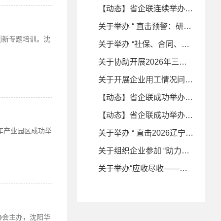
【动态】省企联连续举办两场财税合规专题培训——助力企业筑牢税务安全防线
关于举办 “ 直击预警：研发加计扣除证据链搭建与八大涉税风险解析 ” 专题培训的通知
创新专题培训。沈
关于举办 “社保、合同、股权 ‘法税同审’ 下企业关键事项的税务合规重塑” 专题培训的通知
关于协助开展2026年三季度企业经营情况预期线上问卷调查的函
关于开展企业用工情况问卷调研的函
【动态】省企联成功举办“应收尽收——税务稽查新理念与 企业风险应对策略”专题培训
【动态】省企联成功举办“直击2026辽宁税务 稽查重点与应对”专题培训
车产业园区成功举
关于举办 “ 直击2026辽宁税务稽查重点与应对 ” 专题培训的通知
关于组织企业参加 “助力振兴 商协同行” 走进佳木斯产业合作对接活动的通知
关于举办“应收尽收——税务稽查新理念与企业风险应对策略”专题培训的通知
协会主办，沈阳华