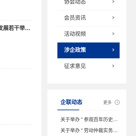
协会动态
会员资讯
辽宁省人民政府办公厅关于印发《辽宁省金融支持科技型企业全生命周期发展若干举措》的通知
活动视频
涉企政策
征求意见
企联动态
更多
关于举办 “ 参观百年历史建筑——东北红色金融史料馆 ” 党建联建活动的通知
关于举办 “ 劳动仲裁实务应对与用工合规风险防控及AI时代敏捷组织建设 ” 专题培训的通知