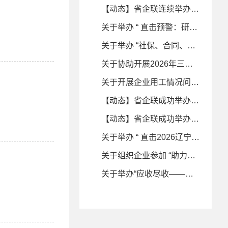
【动态】省企联连续举办两场财税合规专题培训——助力企业筑牢税务安全防线
关于举办 “ 直击预警：研发加计扣除证据链搭建与八大涉税风险解析 ” 专题培训的通知
关于举办 “社保、合同、股权 ‘法税同审’ 下企业关键事项的税务合规重塑” 专题培训的通知
关于协助开展2026年三季度企业经营情况预期线上问卷调查的函
关于开展企业用工情况问卷调研的函
【动态】省企联成功举办“应收尽收——税务稽查新理念与 企业风险应对策略”专题培训
【动态】省企联成功举办“直击2026辽宁税务 稽查重点与应对”专题培训
关于举办 “ 直击2026辽宁税务稽查重点与应对 ” 专题培训的通知
关于组织企业参加 “助力振兴 商协同行” 走进佳木斯产业合作对接活动的通知
关于举办“应收尽收——税务稽查新理念与企业风险应对策略”专题培训的通知